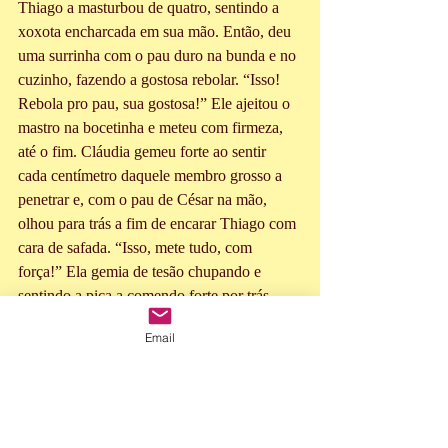
Thiago a masturbou de quatro, sentindo a 
xoxota encharcada em sua mão. Então, deu 
uma surrinha com o pau duro na bunda e no 
cuzinho, fazendo a gostosa rebolar. “Isso! 
Rebola pro pau, sua gostosa!” Ele ajeitou o 
mastro na bocetinha e meteu com firmeza, 
até o fim. Cláudia gemeu forte ao sentir 
cada centímetro daquele membro grosso a 
penetrar e, com o pau de César na mão, 
olhou para trás a fim de encarar Thiago com 
cara de safada. “Isso, mete tudo, com 
força!” Ela gemia de tesão chupando e 
sentindo a pica a comendo forte por trás. 
“Aiiiiii! Adoro!”. 
Email
Thiago a segurava pela cintura e dava 
tapinhas na bunda, num vaivém delicioso. 
Cláudia gemia ao ter a xoxotinha apertada 
sendo toda possuída por um pau enorme, e 