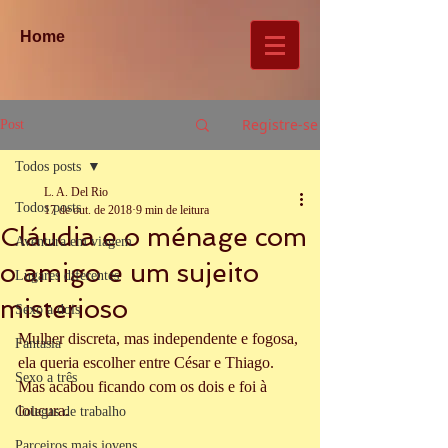
Home
Registre-se
Post
Todos posts
L. A. Del Rio
Todos posts
17 de out. de 2018
9 min de leitura
Cláudia e o ménage com
Aventura em viagem
o amigo e um sujeito
Lugares diferentes
misterioso
Sexo a dois
Mulher discreta, mas independente e fogosa, 
Fantasia
ela queria escolher entre César e Thiago. 
Sexo a três
Mas acabou ficando com os dois e foi à 
loucura.
Colegas de trabalho
Parceiros mais jovens