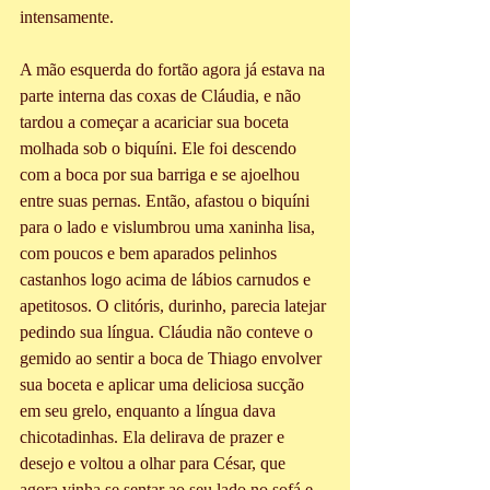
intensamente.
A mão esquerda do fortão agora já estava na 
parte interna das coxas de Cláudia, e não 
tardou a começar a acariciar sua boceta 
molhada sob o biquíni. Ele foi descendo 
com a boca por sua barriga e se ajoelhou 
entre suas pernas. Então, afastou o biquíni 
para o lado e vislumbrou uma xaninha lisa, 
com poucos e bem aparados pelinhos 
castanhos logo acima de lábios carnudos e 
apetitosos. O clitóris, durinho, parecia latejar 
pedindo sua língua. Cláudia não conteve o 
gemido ao sentir a boca de Thiago envolver 
sua boceta e aplicar uma deliciosa sucção 
em seu grelo, enquanto a língua dava 
chicotadinhas. Ela delirava de prazer e 
desejo e voltou a olhar para César, que 
agora vinha se sentar ao seu lado no sofá e 