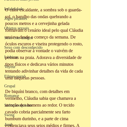
Infidelidade
O calor escaldante, a sombra sob o guarda-
sol, o barulho das ondas quebrando a 
Jogos picantes
poucos metros e a cervejinha gelada 
Objetos sexuais
formavam o cenário ideal pelo qual Cláudia 
ansiava desde o começo da semana. De 
Sexo com amigos
óculos escuros e viseira protegendo o rosto, 
Sexo com desconhecido
podia observar à vontade o vaivém de 
Lésbicas
pessoas na praia. Adorava a diversidade de 
tipos físicos e dedicava vários minutos 
Voyeur
tentando adivinhar detalhes da vida de cada 
Filmes pornô
uma daquelas pessoas.
Grupal
De biquíni branco, com detalhes em 
Romance
vermelho, Cláudia sabia que chamava a 
atenção dos homens ao redor. O tecido 
Sadomasoquismo
cavado cobria parcialmente seu farto 
Swing
bumbum durinho, e a parte de cima 
Anal
evidenciava seus seios médios e firmes. A 