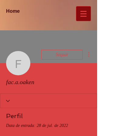
Home
Mais ações
Seguir
fac.a.oaken
fac.a.oaken
Perfil
Data de entrada: 28 de jul. de 2022