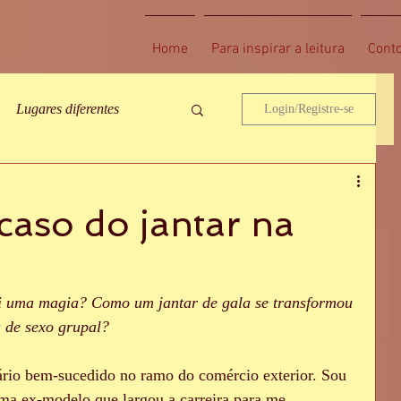
Home
Para inspirar a leitura
Cont
Lugares diferentes
Login/Registre-se
xo a três
caso do jantar na
s mais jovens
i uma magia? Como um jantar de gala se transformou 
Objetos sexuais
 de sexo grupal?
io bem-sucedido no ramo do comércio exterior. Sou 
esconhecido
Lésbicas
ma ex-modelo que largou a carreira para me 