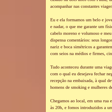
acompanhar nas constantes viage
Voyeur
Filmes pornô
Gr
Eu e ela formamos um belo e jovem
e nadar, o que me garante um fís
cabelo moreno e volumoso e meu g
Sadomasoquismo
Swing
dispensa comentários: seus longos
nariz e boca simétricos a garante
com seios na médios e firmes, ci
Tudo aconteceu durante uma viage
com o qual eu desejava fechar ne
recepção na embaixada, à qual de
homens de smoking e mulheres de
Chegamos ao local, em uma rua es
às 20h, e fomos introduzidos a um