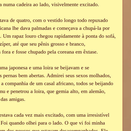
a numa cadeira ao lado, visivelmente excitado.
tava de quatro, com o vestido longo todo repuxado 
icana lhe dava palmadas e começava a chupá-la por 
a. Um rapaz louro chegou rapidamente à ponta do sofá, 
íper, até que seu pênis grosso e branco, 
 fora e fosse chupado pela coreana em êxtase. 
uma japonesa e uma loira se beijavam e se 
as pernas bem abertas. Admirei seus sexos molhados, 
a companhia de um casal africano, todos se beijando 
 nu e penetrou a loira, que gemia alto, em alemão, 
 das amigas.
stava cada vez mais excitado, com uma irresistível 
 Foi quando olhei para o lado. O que vi foi minha 
um dos poucos que estavam desacompanhados. Ele 