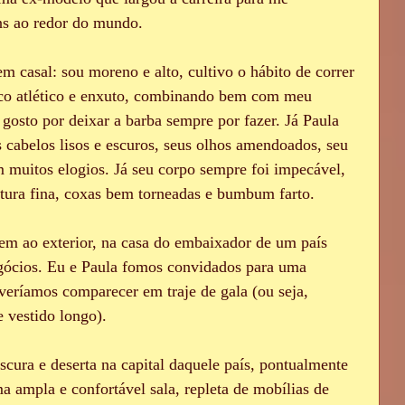
ns ao redor do mundo.
upal
Romance
 casal: sou moreno e alto, cultivo o hábito de correr 
ico atlético e enxuto, combinando bem com meu 
osto por deixar a barba sempre por fazer. Já Paula 
Anal
Cuckold
 cabelos lisos e escuros, seus olhos amendoados, seu 
m muitos elogios. Já seu corpo sempre foi impecável, 
ntura fina, coxas bem torneadas e bumbum farto.
m ao exterior, na casa do embaixador de um país 
gócios. Eu e Paula fomos convidados para uma 
veríamos comparecer em traje de gala (ou seja, 
 vestido longo).
cura e deserta na capital daquele país, pontualmente 
a ampla e confortável sala, repleta de mobílias de 