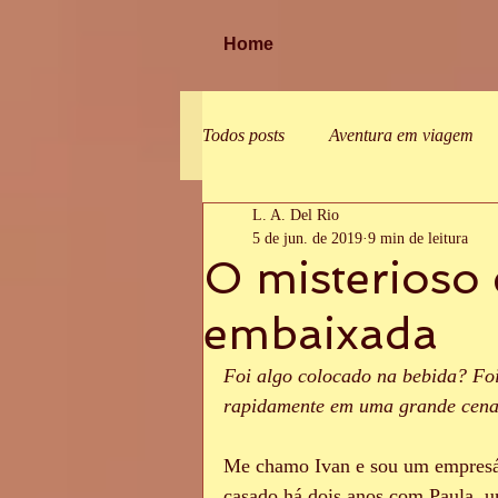
Home
Todos posts
Aventura em viagem
L. A. Del Rio
Sexo a dois
Fantasia
Se
5 de jun. de 2019
9 min de leitura
O misterioso 
Colegas de trabalho
Parceiro
embaixada
Foi algo colocado na bebida? Fo
Infidelidade
Jogos picantes
rapidamente em uma grande cena
Me chamo Ivan e sou um empresár
Sexo com amigos
Sexo com d
casado há dois anos com Paula, u