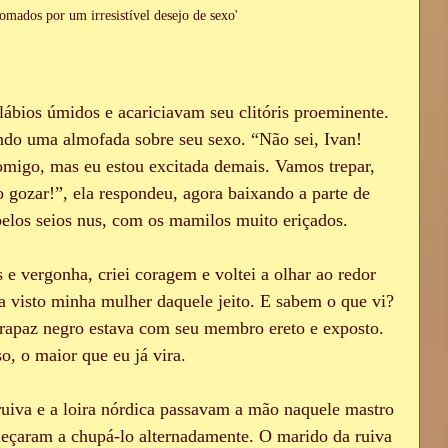
omados por um irresistível desejo de sexo'
ábios úmidos e acariciavam seu clitóris proeminente.
ando uma almofada sobre seu sexo. “Não sei, Ivan! 
omigo, mas eu estou excitada demais. Vamos trepar, 
 gozar!”, ela respondeu, agora baixando a parte de 
belos seios nus, com os mamilos muito eriçados.
 vergonha, criei coragem e voltei a olhar ao redor 
a visto minha mulher daquele jeito. E sabem o que vi? 
rapaz negro estava com seu membro ereto e exposto. 
, o maior que eu já vira.
ruiva e a loira nórdica passavam a mão naquele mastro 
eçaram a chupá-lo alternadamente. O marido da ruiva 