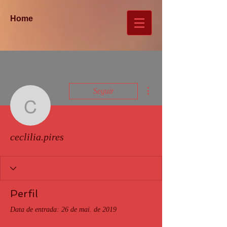
Home
Mais ações
Seguir
ceclilia.pires
ceclilia.pires
Perfil
Data de entrada: 26 de mai. de 2019