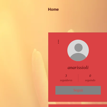
Home
Mais ações
anarissioli
3
0
seguidores
seguindo
Seguir