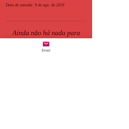
Data de entrada: 9 de ago. de 2019
Ainda não há nada para
mostrar
Email
Quando esse membro adicionar
informações sobre si mesmo, você as verá
aqui.
© 2023 por Adão Castelo. Criado
orgulhosamente com
WIX.COM